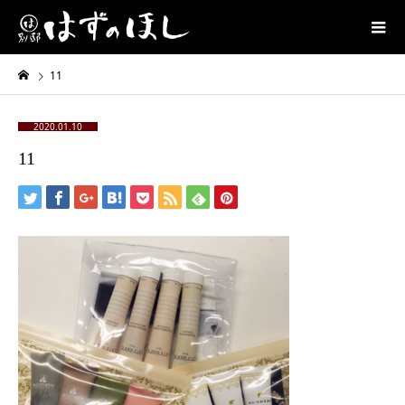
11
2020.01.10
11