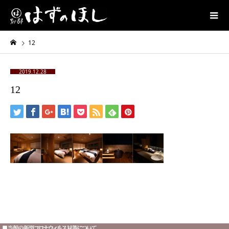
12
2019.12.28
12