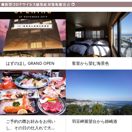
はずのほし GRAND OPEN
客室から望む海景色
ご予約の際お好みをお伺い
羽豆岬展望台から師崎港
し、その日の仕入れで大...