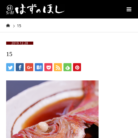
15
2019.12.28
15