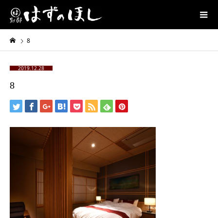
8
2019.12.28
8