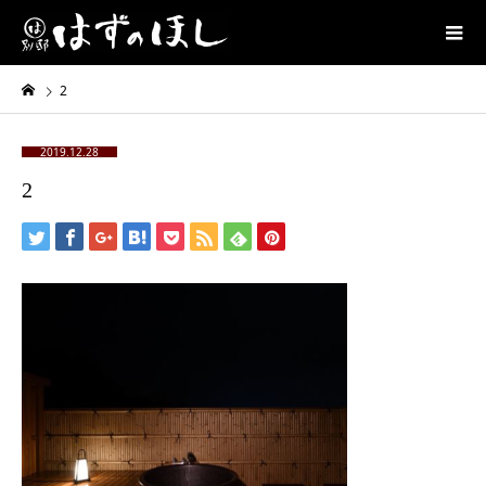
2
2019.12.28
2