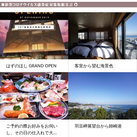
はずのほし GRAND OPEN
客室から望む海景色
ご予約の際お好みをお伺い
羽豆岬展望台から師崎港
し、その日の仕入れで大...